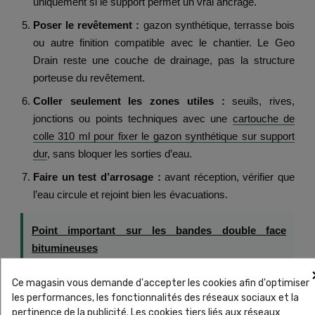
uniquement si le support permet un vrai ancrage.
Poser le revêtement :
gazon synthétique, terrasse bois
ou autre finition compatible avec le chantier. Le Geo
Drain reste une couche de drainage, pas la structure
porteuse du revêtement.
Coller seulement les zones utiles :
seuils, rives,
jonctions ou points techniques avec une
cartouche de
colle 310 ml pour fixer le gazon synthétique sur support
dur
, sans bloquer les sorties d’eau.
Faire un test d’arrosage :
avant réception, vérifier que
l’eau circule et rejoint bien les évacuations.
Point important sur les bandes double face
bitumineuses
Elles peuvent servir à maintenir le Geo Drain sur
Ce magasin vous demande d'accepter les cookies afin d'optimiser
certaines zones utiles, mais elles ne doivent pas
les performances, les fonctionnalités des réseaux sociaux et la
transformer la sous-couche en barrière étanche. Le but
pertinence de la publicité. Les cookies tiers liés aux réseaux