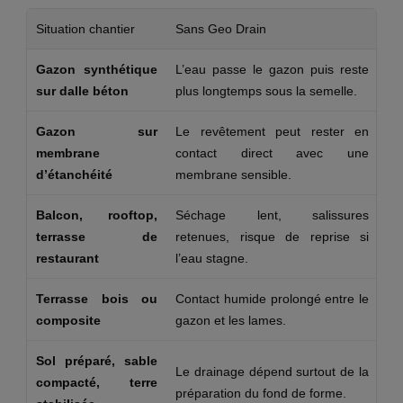
Situation chantier
Sans Geo Drain
Av
Gazon synthétique
L’eau passe le gazon puis reste
La
sur dalle béton
plus longtemps sous la semelle.
d’
Gazon sur
Le revêtement peut rester en
Le
membrane
contact direct avec une
ch
d’étanchéité
membrane sensible.
Balcon, rooftop,
Séchage lent, salissures
Po
terrasse de
retenues, risque de reprise si
pr
restaurant
l’eau stagne.
Terrasse bois ou
Contact humide prolongé entre le
Le
composite
gazon et les lames.
ve
Sol préparé, sable
Le
Le drainage dépend surtout de la
compacté, terre
ch
préparation du fond de forme.