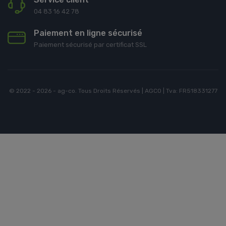
04 83 16 42 78
Paiement en ligne sécurisé
Paiement sécurisé par certificat SSL
© 2022 - 2026 - ag-co. Tous Droits Réservés | AGCO | Tva: FR518331277