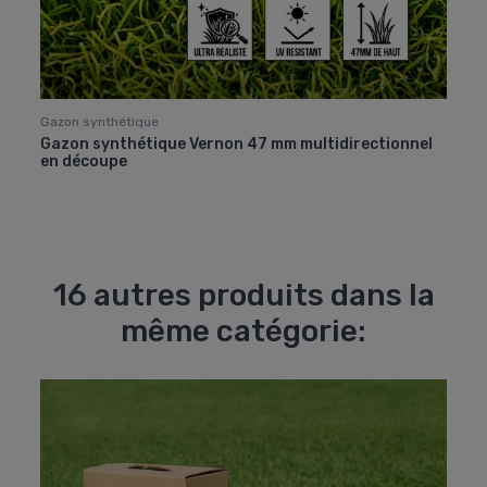
Gazon synthétique
Acces
e –
Gazon synthétique Vernon 47 mm multidirectionnel
Cutt
en découpe
Delph
16 autres produits dans la
même catégorie: