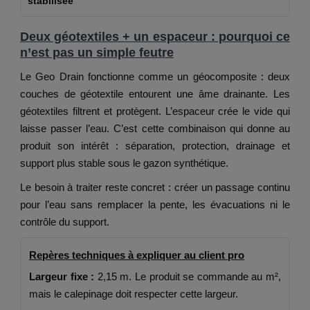
stabilisée
co
Deux géotextiles + un espaceur : pourquoi ce
n’est pas un simple feutre
Le Geo Drain fonctionne comme un géocomposite : deux
couches de géotextile entourent une âme drainante. Les
géotextiles filtrent et protègent. L’espaceur crée le vide qui
laisse passer l’eau. C’est cette combinaison qui donne au
produit son intérêt : séparation, protection, drainage et
support plus stable sous le gazon synthétique.
Le besoin à traiter reste concret : créer un passage continu
pour l’eau sans remplacer la pente, les évacuations ni le
contrôle du support.
Repères techniques à expliquer au client pro
Largeur fixe :
2,15 m. Le produit se commande au m²,
mais le calepinage doit respecter cette largeur.