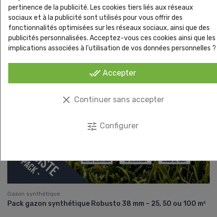
pertinence de la publicité. Les cookies tiers liés aux réseaux
sociaux et à la publicité sont utilisés pour vous offrir des
fonctionnalités optimisées sur les réseaux sociaux, ainsi que des
publicités personnalisées. Acceptez-vous ces cookies ainsi que les
implications associées à l'utilisation de vos données personnelles ?
done_all
Accepter
clear
Continuer sans accepter
tune
Configurer
Gazon synthétique
Pack gazon synthétique Robusto 38 mm – 25, 50 ou 100 m²