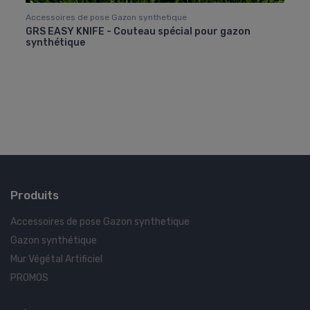
Accessoires de pose Gazon synthetique
Acces
GRS EASY KNIFE - Couteau spécial pour gazon
Band
synthétique
Pro
Produits
Accessoires de pose Gazon synthetique
Gazon synthétique
Mur Végétal Artificiel
PROMOS