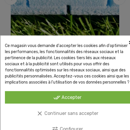
Accessoires de pose Gazon synthetique
Acces
Ce magasin vous demande d'accepter les cookies afin d'optimiser
Sous-couche mousse amortissante 8 mm pour
Géote
les performances, les fonctionnalités des réseaux sociaux et la
gazon synthétique
terr
pertinence de la publicité. Les cookies tiers liés aux réseaux
sociaux et à la publicité sont utilisés pour vous offrir des
fonctionnalités optimisées sur les réseaux sociaux, ainsi que des
publicités personnalisées. Acceptez-vous ces cookies ainsi que les
implications associées à l'utilisation de vos données personnelles ?
En vente
done_all
Accepter
clear
Continuer sans accepter
tune
Configurer