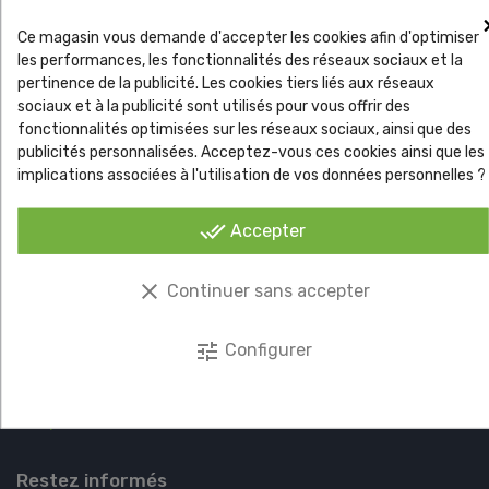
A propos de Ag'co avis et contact
Paiement sécurisé
Ce magasin vous demande d'accepter les cookies afin d'optimiser
les performances, les fonctionnalités des réseaux sociaux et la
Questions fréquentes / FAQ
pertinence de la publicité. Les cookies tiers liés aux réseaux
Qui sommes-nous chez AG'CO ?
sociaux et à la publicité sont utilisés pour vous offrir des
Contactez-nous Ag'co Gazon Synthétique Ag'Co pour les
fonctionnalités optimisées sur les réseaux sociaux, ainsi que des
Professionnels
publicités personnalisées. Acceptez-vous ces cookies ainsi que les
Actus
implications associées à l'utilisation de vos données personnelles ?
done_all
Votre compte
Accepter
Informations personnelles
clear
Continuer sans accepter
Retours produit
Commandes
tune
Configurer
Adresses
Coupons
Vos paramètres de cookies
Restez informés