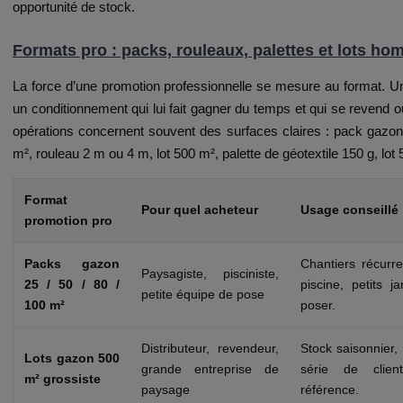
opportunité de stock.
Formats pro : packs, rouleaux, palettes et lots h
La force d’une promotion professionnelle se mesure au format. U
un conditionnement qui lui fait gagner du temps et qui se revend o
opérations concernent souvent des surfaces claires : pack gazo
m², rouleau 2 m ou 4 m, lot 500 m², palette de géotextile 150 g, lot 
Format
Pour quel acheteur
Usage conseillé
promotion pro
Packs gazon
Chantiers récurre
Paysagiste, pisciniste,
25 / 50 / 80 /
piscine, petits j
petite équipe de pose
100 m²
poser.
Distributeur, revendeur,
Stock saisonnier, 
Lots gazon 500
grande entreprise de
série de cli
m² grossiste
paysage
référence.