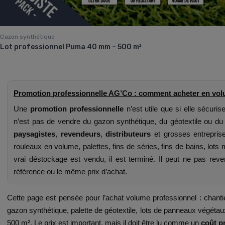
Gazon synthétique
Lot professionnel Puma 40 mm – 500 m²
Promotion professionnelle AG’Co : comment acheter en volu
Une
promotion professionnelle
n’est utile que si elle sécuris
n’est pas de vendre du gazon synthétique, du géotextile ou du 
paysagistes
,
revendeurs
,
distributeurs
et grosses entrepri
rouleaux en volume, palettes, fins de séries, fins de bains, lo
vrai déstockage est vendu, il est terminé. Il peut ne pas r
référence ou le même prix d’achat.
Cette page est pensée pour l’achat volume professionnel : chanti
gazon synthétique, palette de géotextile, lots de panneaux végétau
500 m². Le prix est important, mais il doit être lu comme un
coût p