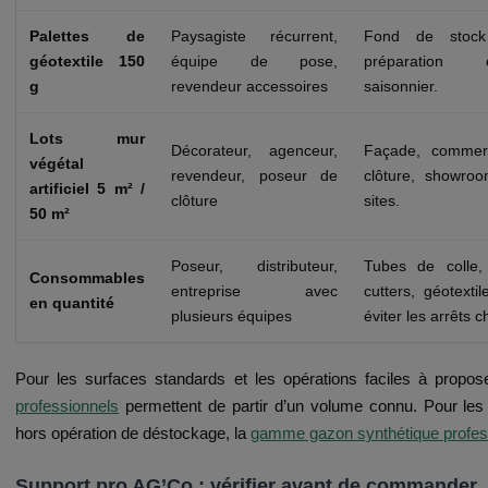
Palettes de
Paysagiste récurrent,
Fond de stock
géotextile 150
équipe de pose,
préparation c
g
revendeur accessoires
saisonnier.
Lots mur
Décorateur, agenceur,
Façade, commerce
végétal
revendeur, poseur de
clôture, showroo
artificiel 5 m² /
clôture
sites.
50 m²
Poseur, distributeur,
Tubes de colle,
Consommables
entreprise avec
cutters, géotexti
en quantité
plusieurs équipes
éviter les arrêts c
Pour les surfaces standards et les opérations faciles à propos
professionnels
permettent de partir d’un volume connu. Pour les 
hors opération de déstockage, la
gamme gazon synthétique profes
Support pro AG’Co : vérifier avant de commander