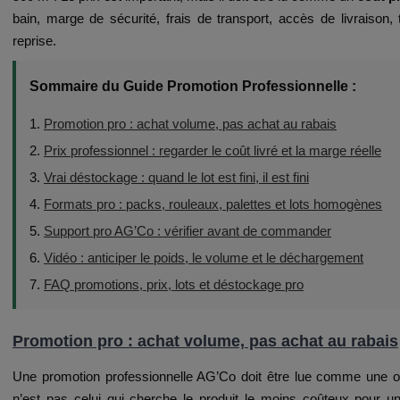
bain, marge de sécurité, frais de transport, accès de livraiso
reprise.
Sommaire du Guide Promotion Professionnelle :
1.
Promotion pro : achat volume, pas achat au rabais
2.
Prix professionnel : regarder le coût livré et la marge réelle
3.
Vrai déstockage : quand le lot est fini, il est fini
4.
Formats pro : packs, rouleaux, palettes et lots homogènes
5.
Support pro AG’Co : vérifier avant de commander
6.
Vidéo : anticiper le poids, le volume et le déchargement
7.
FAQ promotions, prix, lots et déstockage pro
Promotion pro : achat volume, pas achat au rabais
Une promotion professionnelle AG’Co doit être lue comme une op
n’est pas celui qui cherche le produit le moins coûteux pour une