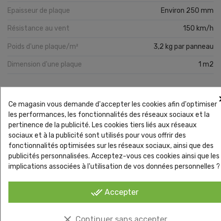
Epaisseur de plaque
Environ 250 mm
Résistance au vent
150 km/h
Poids d'une plaque/m²
3,2 kg par panneau
Dimension d'une plaque
1 m2
Ce magasin vous demande d'accepter les cookies afin d'optimiser
Vous pourriez aussi aimer
les performances, les fonctionnalités des réseaux sociaux et la
pertinence de la publicité. Les cookies tiers liés aux réseaux
sociaux et à la publicité sont utilisés pour vous offrir des
fonctionnalités optimisées sur les réseaux sociaux, ainsi que des
publicités personnalisées. Acceptez-vous ces cookies ainsi que les
implications associées à l'utilisation de vos données personnelles ?
done_all
Accepter
clear
Continuer sans accepter