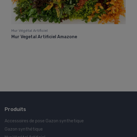
Mur Végétal Artificiel
Mur Vé
Mur Vegetal Artificiel Amazone
Mur V
haut
Produits
Accessoires de pose Gazon synthetique
Gazon synthétique