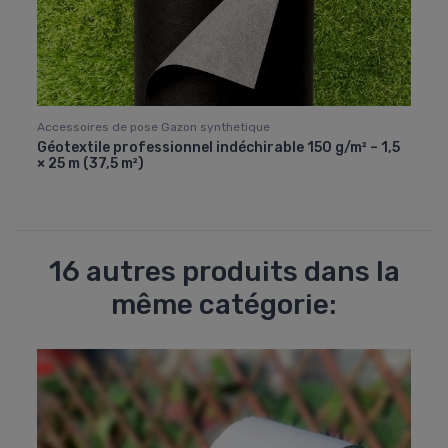
Accessoires de pose Gazon synthetique
Acces
nnel
Géotextile professionnel indéchirable 150 g/m² – 1,5
Clous
× 25 m (37,5 m²)
de 5 
16 autres produits dans la
même catégorie: