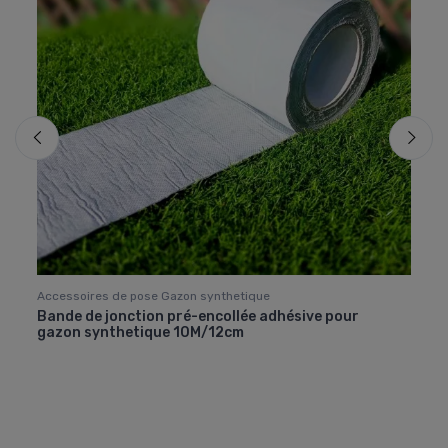
Accessoires de pose Gazon synthetique
Acces
'Co
Bande de jonction pré-encollée adhésive pour
Bande
gazon synthetique 10M/12cm