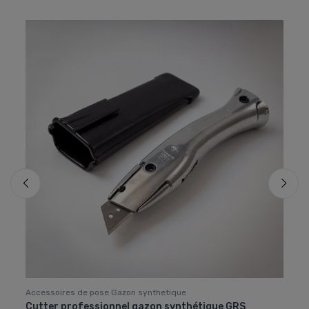
Accessoires de pose Gazon synthetique
Acces
r
Cutter professionnel gazon synthétique GRS
Bande