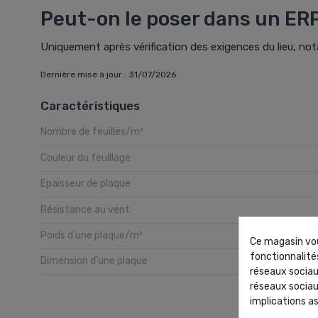
Peut-on le poser dans un ERP
Uniquement après vérification des exigences du lieu, not
Dernière mise à jour : 31/07/2026.
Caractéristiques
Nombre de feuilles/m²
Couleur du feuillage
Epaisseur de plaque
Résistance au vent
Poids d'une plaque/m²
Ce magasin vou
fonctionnalités
Dimension d'une plaque
réseaux sociaux
réseaux sociau
implications as