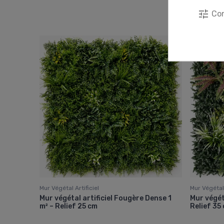
tune
Con
Mur Végétal Artificiel
Mur Végétal 
Mur végétal artificiel Fougère Dense 1
Mur végéta
m² – Relief 25 cm
Relief 35