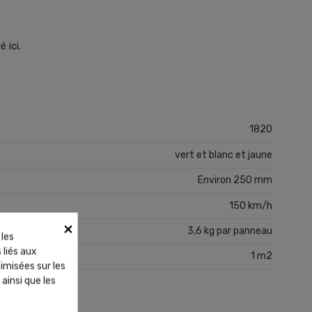
 ici.
1820
vert et blanc et jaune
Environ 250 mm
150 km/h
×
3,6 kg par panneau
 les
 liés aux
1 m2
timisées sur les
ainsi que les