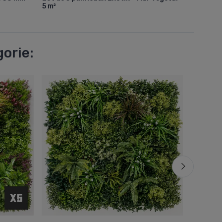
5 m²
découpe
orie: