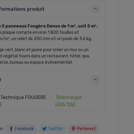
formations produit
 5 panneaux Fougère Dense de 1 m², soit 5 m².
 plaque compte environ 1 820 feuilles et
s/m², un relief de 250 mm et un poids de 3,6 kg.
age vert, blanc et jaune pour créer un mur ou un
d végétal fourni dans un restaurant, hôtel, spa,
ce, bureau ou espace événementiel.
J
 Technique FOUGERE
Télécharger
E
(435.12k)
r:
Facebook
Twitter
Pinterest