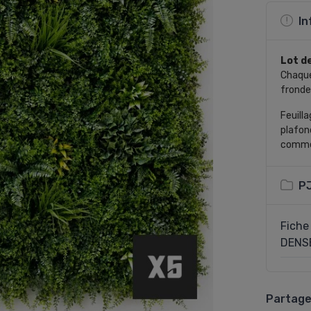
In
Lot de
Chaque
fronde
Feuill
plafon
commer
P
Fiche
DENS
Partage