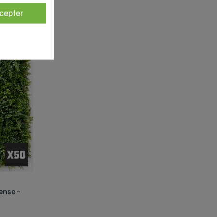
cepter
ense –