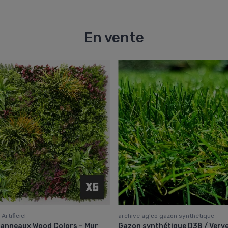
En vente
Artificiel
archive ag'co gazon synthétique
panneaux Wood Colors – Mur
Gazon synthétique D38 / Verv