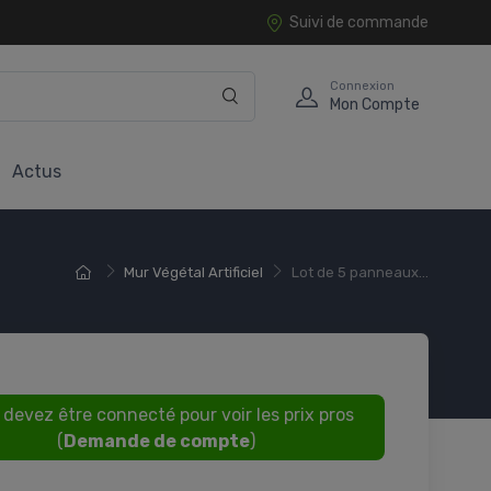
Suivi de commande
Connexion
Mon Compte
Actus
Mur Végétal Artificiel
Lot de 5 panneaux...
 devez être connecté pour voir les prix pros
(
Demande de compte
)