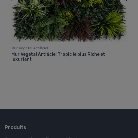
Mur Végétal Artificiel
Mur Vé
Mur Vegetal Artificiel Tropic le plus Riche et
Mur v
luxuriant
Rapid
Produits