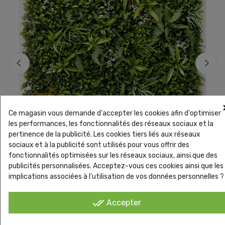
Ce magasin vous demande d'accepter les cookies afin d'optimiser
les performances, les fonctionnalités des réseaux sociaux et la
pertinence de la publicité. Les cookies tiers liés aux réseaux
Mur Végétal Artificiel
Mur Vé
sociaux et à la publicité sont utilisés pour vous offrir des
Mur végétal artificiel Savane 1 m² – Relief 3D
Mur v
fonctionnalités optimisées sur les réseaux sociaux, ainsi que des
colo
publicités personnalisées. Acceptez-vous ces cookies ainsi que les
implications associées à l'utilisation de vos données personnelles ?
done_all
Accepter
En vente