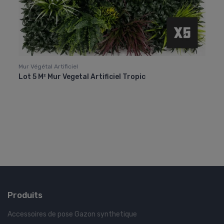
Mur Végétal Artificiel
Mur Vé
Lot 5 M² Mur Vegetal Artificiel Tropic
Ignif
Pour
Produits
Accessoires de pose Gazon synthetique