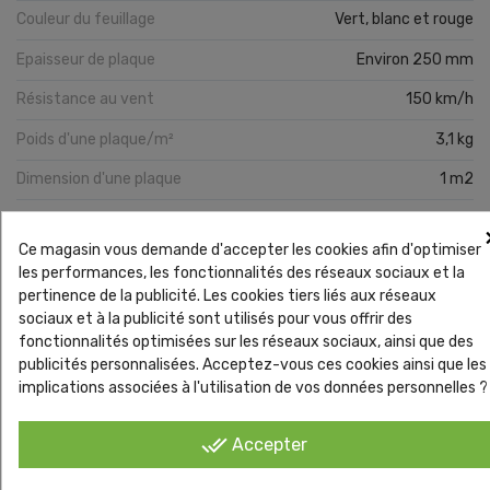
Couleur du feuillage
Vert, blanc et rouge
Epaisseur de plaque
Environ 250 mm
Résistance au vent
150 km/h
Poids d'une plaque/m²
3,1 kg
Dimension d'une plaque
1 m2
Ce magasin vous demande d'accepter les cookies afin d'optimiser
les performances, les fonctionnalités des réseaux sociaux et la
Vous pourriez aussi aimer
pertinence de la publicité. Les cookies tiers liés aux réseaux
sociaux et à la publicité sont utilisés pour vous offrir des
fonctionnalités optimisées sur les réseaux sociaux, ainsi que des
publicités personnalisées. Acceptez-vous ces cookies ainsi que les
implications associées à l'utilisation de vos données personnelles ?
done_all
Accepter