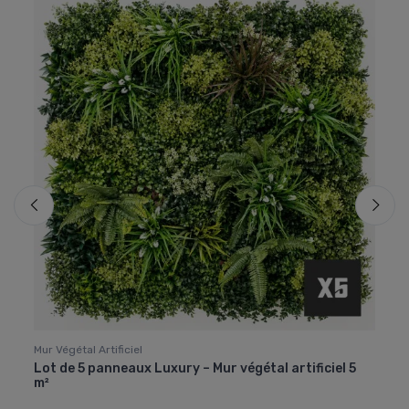
Mur Végétal Artificiel
Acces
en
Lot de 5 panneaux Luxury – Mur végétal artificiel 5
Clous
m²
de 5 