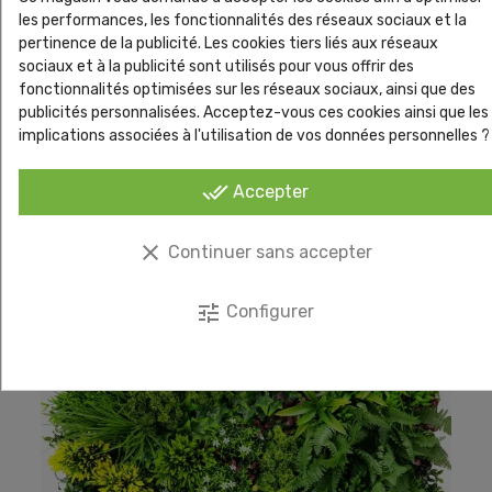
les performances, les fonctionnalités des réseaux sociaux et la
Epaisseur de plaque
Environ 300 mm
pertinence de la publicité. Les cookies tiers liés aux réseaux
sociaux et à la publicité sont utilisés pour vous offrir des
Résistance au vent
150 km/h
fonctionnalités optimisées sur les réseaux sociaux, ainsi que des
Poids d'une plaque/m²
4,2kg
publicités personnalisées. Acceptez-vous ces cookies ainsi que les
implications associées à l'utilisation de vos données personnelles ?
Dimension d'une plaque
1 m2
done_all
Accepter
clear
Continuer sans accepter
Vous pourriez aussi aimer
tune
Configurer