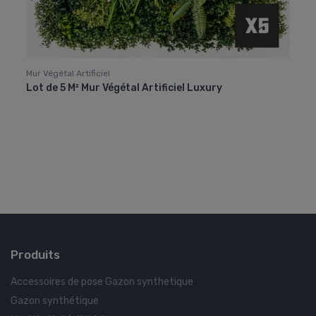
Mur Végétal Artificiel
Mur Vé
Lot de 5 M² Mur Végétal Artificiel Luxury
Lot d
Produits
Accessoires de pose Gazon synthetique
Gazon synthétique