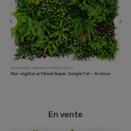
Archive Mur Vegetaux Artificiel Ag'Co
Mur Vé
iel
Mur végétal artificiel Super Jungle 1 m² – Archive
Lot d
m²
En vente