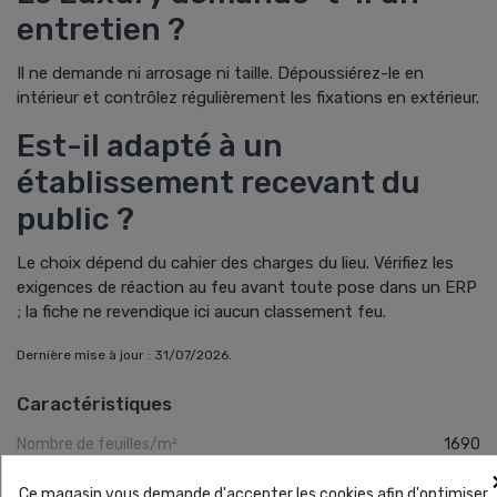
entretien ?
Il ne demande ni arrosage ni taille. Dépoussiérez-le en
intérieur et contrôlez régulièrement les fixations en extérieur.
Est-il adapté à un
établissement recevant du
public ?
Le choix dépend du cahier des charges du lieu. Vérifiez les
exigences de réaction au feu avant toute pose dans un ERP
; la fiche ne revendique ici aucun classement feu.
Dernière mise à jour : 31/07/2026.
Caractéristiques
Nombre de feuilles/m²
1690
Couleur du feuillage
Vert, blanc et rouge
Ce magasin vous demande d'accepter les cookies afin d'optimiser