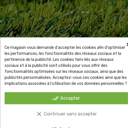
Ce magasin vous demande d'accepter les cookies afin d'optimiser
les performances, les fonctionnalités des réseaux sociaux et la
pertinence de la publicité. Les cookies tiers liés aux réseaux
sociaux et à la publicité sont utilisés pour vous offrir des
fonctionnalités optimisées sur les réseaux sociaux, ainsi que des
publicités personnalisées. Acceptez-vous ces cookies ainsi que les
implications associées à l'utilisation de vos données personnelles ?
done_all
Accepter
archive ag'co gazon synthétique
Ancienne version Puma / Velvet 40 mm – archive produit
clear
Continuer sans accepter