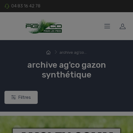
04 83 16 42 78
archive ag'co...
archive ag'co gazon
synthétique
Filtres