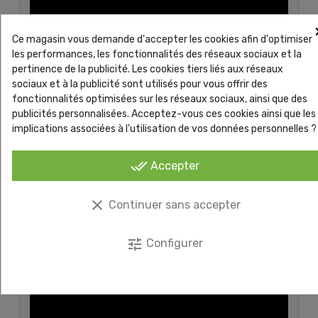
Ce magasin vous demande d'accepter les cookies afin d'optimiser
les performances, les fonctionnalités des réseaux sociaux et la
pertinence de la publicité. Les cookies tiers liés aux réseaux
sociaux et à la publicité sont utilisés pour vous offrir des
fonctionnalités optimisées sur les réseaux sociaux, ainsi que des
Cette vidéo aide à comprendre la logique de montage et
publicités personnalisées. Acceptez-vous ces cookies ainsi que les
implications associées à l'utilisation de vos données personnelles ?
d'utilisation d'une brosseuse aspirante pour gazon
synthétique.
done_all
Accepter
Vidéo : réglage, panne et bon usage
clear
Continuer sans accepter
tune
Configurer