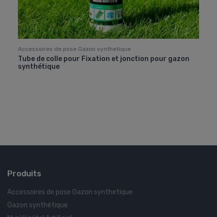
Accessoires de pose Gazon synthetique
Acces
Tube de colle pour Fixation et jonction pour gazon
Band
synthétique
Pro
Produits
Accessoires de pose Gazon synthetique
Gazon synthétique