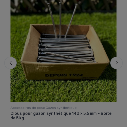
Accessoires de pose Gazon synthetique
Acces
en
Clous pour gazon synthétique 140 × 5,5 mm – Boîte
Cutt
de 5 kg
Easy