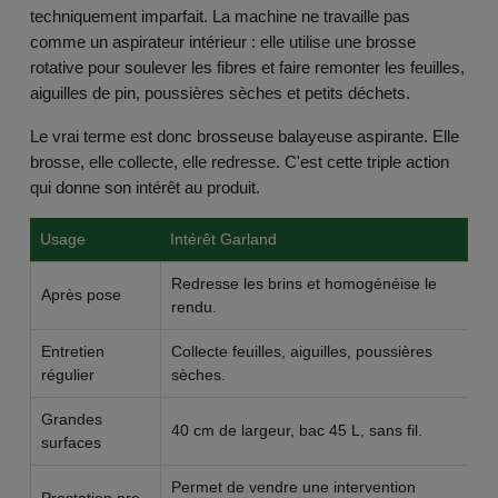
techniquement imparfait. La machine ne travaille pas
comme un aspirateur intérieur : elle utilise une brosse
rotative pour soulever les fibres et faire remonter les feuilles,
aiguilles de pin, poussières sèches et petits déchets.
Le vrai terme est donc brosseuse balayeuse aspirante. Elle
brosse, elle collecte, elle redresse. C'est cette triple action
qui donne son intérêt au produit.
Usage
Intérêt Garland
À 
Redresse les brins et homogénéise le
Après pose
À 
rendu.
Entretien
Collecte feuilles, aiguilles, poussières
Tr
régulier
sèches.
ré
Grandes
Pl
40 cm de largeur, bac 45 L, sans fil.
surfaces
fi
Permet de vendre une intervention