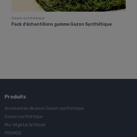
Gazon synthétique
Gazon
Pack d'échantillons gamme Gazon Synthétique
Gazo
doux
Produits
Accessoires de pose Gazon synthetique
Gazon synthétique
Mur Végétal Artificiel
PROMOS