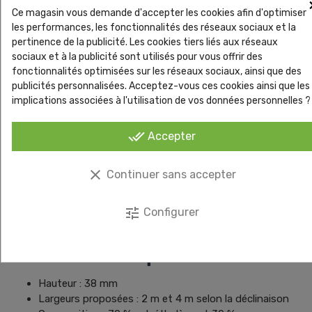
Ce magasin vous demande d'accepter les cookies afin d'optimiser
les performances, les fonctionnalités des réseaux sociaux et la
Détails produit
pertinence de la publicité. Les cookies tiers liés aux réseaux
sociaux et à la publicité sont utilisés pour vous offrir des
fonctionnalités optimisées sur les réseaux sociaux, ainsi que des
Un gazon 38 mm conçu
publicités personnalisées. Acceptez-vous ces cookies ainsi que les
implications associées à l'utilisation de vos données personnelles ?
pour les usages soutenus
done_all
Accepter
Le Robusto combine des fibres W Shape et Micronerve pour
améliorer le maintien visuel du brin après le passage. Sa
clear
Continuer sans accepter
densité de 14 700 points/m² et son titrage de 16 800 DTEX
en font une solution adaptée aux jardins familiaux,
terrasses, plages de piscine et espaces régulièrement
tune
Configurer
fréquentés.
Caractéristiques vérifiées
Hauteur : 38 mm
Largeurs proposées : 2 m et 4 m selon la déclinaison