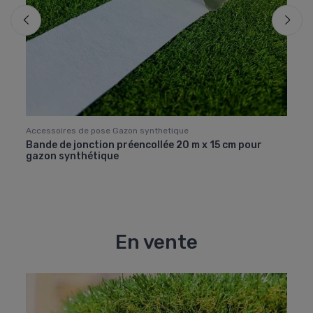
Accessoires de pose Gazon synthetique
Acces
 1,5
Bande de jonction préencollée 20 m x 15 cm pour
Clous
gazon synthétique
de 5 
En vente