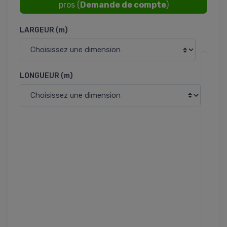
pros (
Demande de compte
)
LARGEUR (m)
I
LONGUEUR (m)
n
f
o
r
m
a
t
i
o
n
s
p
r
o
d