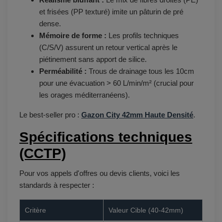
et frisées (PP texturé) imite un pâturin de pré
dense.
Mémoire de forme :
Les profils techniques
(C/S/V) assurent un retour vertical après le
piétinement sans apport de silice.
Perméabilité :
Trous de drainage tous les 10cm
pour une évacuation > 60 L/min/m² (crucial pour
les orages méditerranéens).
Le best-seller pro :
Gazon City 42mm Haute Densité
.
Spécifications techniques
(CCTP)
Pour vos appels d'offres ou devis clients, voici les
standards à respecter :
Critère
Valeur Cible (40-42mm)