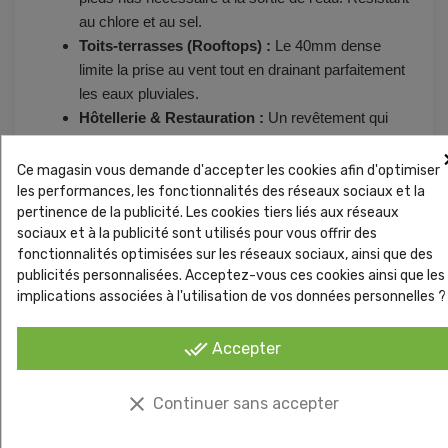
au chlore et au sel.
Toits-terrasses (Rooftops) :
Le 40mm dense
limite la prise au vent tout en drainant parfaitement
les eaux pluviales.
Hôtellerie & Restauration :
Un revêtement qui
supporte le déplacement des chaises et le
nettoyage fréquent.
Ce magasin vous demande d'accepter les cookies afin d'optimiser
les performances, les fonctionnalités des réseaux sociaux et la
Conseils de pose &
pertinence de la publicité. Les cookies tiers liés aux réseaux
sociaux et à la publicité sont utilisés pour vous offrir des
Calepinage
fonctionnalités optimisées sur les réseaux sociaux, ainsi que des
publicités personnalisées. Acceptez-vous ces cookies ainsi que les
L'optimisation des chutes est la clé de la rentabilité.
implications associées à l'utilisation de vos données personnelles ?
Formats :
Travaillez en
largeur de 4m
pour les
done_all
Accepter
grandes surfaces (moins de jonctions) et en 2m
pour les couloirs.
Sens de pose :
Toujours orienter le couchage des
clear
Continuer sans accepter
fibres vers l'entrée ou la terrasse. Jamais de sens
croisés !