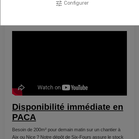
tune
Configurer
Accessoires :
Utilisez une
bande de jonction
pré-encollée
pour gagner 30% de temps sur les
raccords.
Disponibilité immédiate en
PACA
Besoin de 200m² pour demain matin sur un chantier à
Aix ou Nice ? Notre dépôt de Six-Fours assure le stock