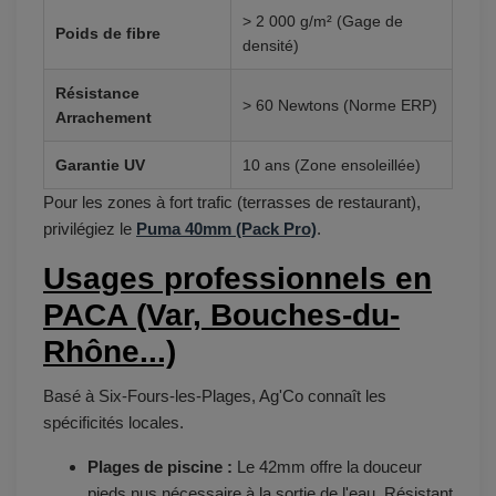
> 2 000 g/m² (Gage de
Poids de fibre
densité)
Résistance
> 60 Newtons (Norme ERP)
Arrachement
Garantie UV
10 ans (Zone ensoleillée)
Pour les zones à fort trafic (terrasses de restaurant),
privilégiez le
Puma 40mm (Pack Pro)
.
Usages professionnels en
PACA (Var, Bouches-du-
Rhône...)
Basé à Six-Fours-les-Plages, Ag'Co connaît les
spécificités locales.
Plages de piscine :
Le 42mm offre la douceur
pieds nus nécessaire à la sortie de l'eau. Résistant