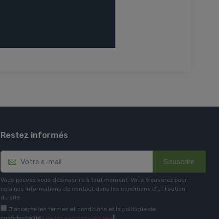
Restez informés
Souscrire
Vous pouvez vous désinscrire à tout moment. Vous trouverez pour
cela nos informations de contact dans les conditions d'utilisation
du site.
J'accepte les termes et conditions et la politique de
confidentialité
Lire les mentions légales
.