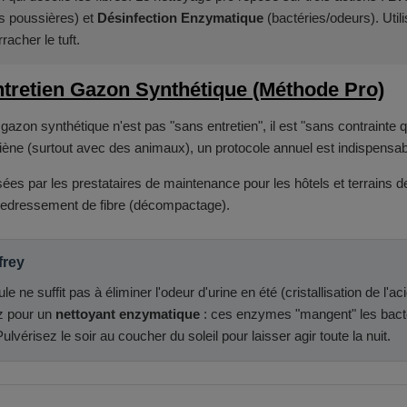
s poussières) et
Désinfection Enzymatique
(bactéries/odeurs). Util
acher le tuft.
ntretien Gazon Synthétique (Méthode Pro)
azon synthétique n'est pas "sans entretien", il est "sans contrainte 
iène (surtout avec des animaux), un protocole annuel est indispensab
isées par les prestataires de maintenance pour les hôtels et terrains d
redressement de fibre (décompactage).
frey
 ne suffit pas à éliminer l'odeur d'urine en été (cristallisation de l'ac
ez pour un
nettoyant enzymatique
: ces enzymes "mangent" les bact
vérisez le soir au coucher du soleil pour laisser agir toute la nuit.