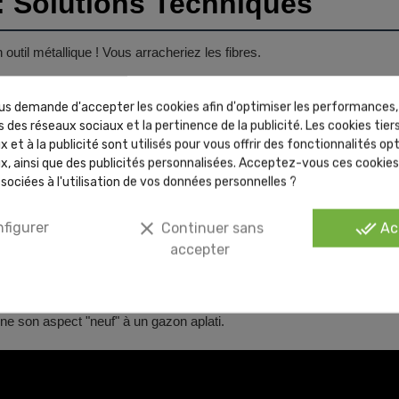
: Solutions Techniques
util métallique ! Vous arracheriez les fibres.
ution Pro
Méthode
s demande d'accepter les cookies afin d'optimiser les performances,
 des réseaux sociaux et la pertinence de la publicité. Les cookies tiers
açon ou Bombe Froid
Refroidir pour durcir, puis casser par peti
 et à la publicité sont utilisés pour vous offrir des fonctionnalités op
x, ainsi que des publicités personnalisées. Acceptez-vous ces cookies 
rre de Sommières
Saupoudrer, laisser absorber 2h, puis aspir
sociées à l'utilisation de vos données personnelles ?
u Chaude + Savon
Frotter doucement avec une éponge non 
clear
done_all
figurer
Continuer sans
Ac
accepter
énover un gazon de 5 ans
 son aspect "neuf" à un gazon aplati.