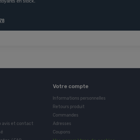
toyants en stock.
 78
Votre compte
Informations personnelles
Retours produit
Commandes
o avis et contact
Adresses
sé
Coupons