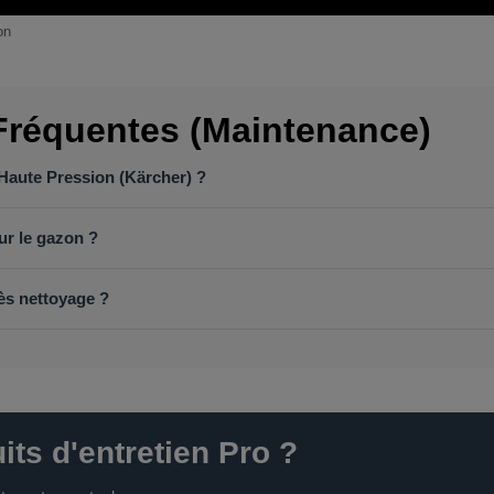
on
Fréquentes (Maintenance)
r Haute Pression (Kärcher) ?
r le gazon ?
rès nettoyage ?
ts d'entretien Pro ?