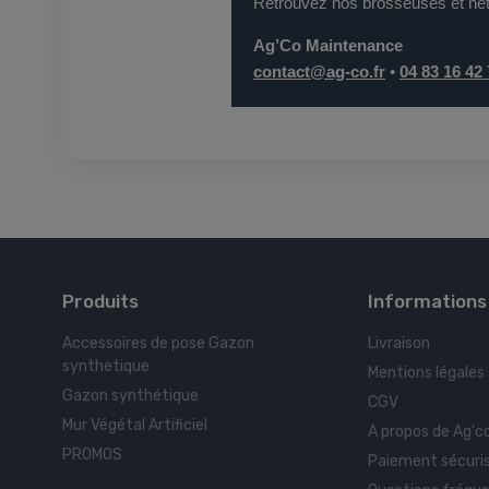
Retrouvez nos brosseuses et net
Ag’Co Maintenance
contact@ag-co.fr
•
04 83 16 42
Produits
Informations
Accessoires de pose Gazon
Livraison
synthetique
Mentions légales
Gazon synthétique
CGV
Mur Végétal Artificiel
A propos de Ag'c
PROMOS
Paiement sécuri