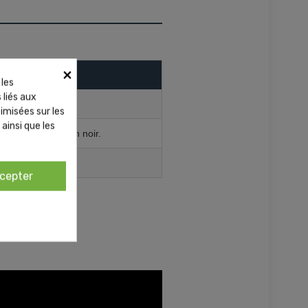
×
 les
 liés aux
ts morceaux.
timisées sur les
ainsi que les
er. Finir au savon noir.
abrasive.
cepter