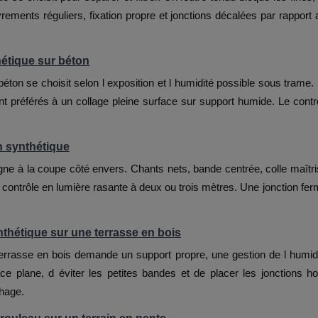
ements réguliers, fixation propre et jonctions décalées par rapport 
hétique sur béton
éton se choisit selon l exposition et l humidité possible sous trame. 
 préférés à un collage pleine surface sur support humide. Le contrôl
n synthétique
ne à la coupe côté envers. Chants nets, bande centrée, colle maîtris
contrôle en lumière rasante à deux ou trois mètres. Une jonction fe
hétique sur une terrasse en bois
rrasse en bois demande un support propre, une gestion de l humidit
ce plane, d éviter les petites bandes et de placer les jonctions h
chage.