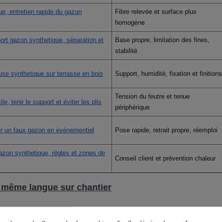
ue, entretien rapide du gazon
Fibre relevée et surface plus
homogène
ort gazon synthetique, séparation et
Base propre, limitation des fines,
stabilité
se synthetique sur terrasse en bois
Support, humidité, fixation et finitions
Tension du feutre et tenue
le, tenir le support et éviter les plis
périphérique
er un faux gazon en événementiel
Pose rapide, retrait propre, réemploi
azon synthetique, règles et zones de
Conseil client et prévention chaleur
la même langue sur chantier
hérent avec l usage, plus la fibre tient au pas et revient au brossage.