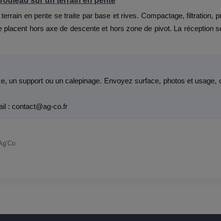
ouleau sur un terrain en pente
errain en pente se traite par base et rives. Compactage, filtration, 
 placent hors axe de descente et hors zone de pivot. La réception se v
ce, un support ou un calepinage. Envoyez surface, photos et usage, o
il : contact@ag-co.fr
 Ag’Co