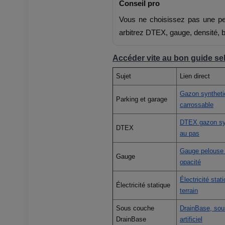
Conseil pro
Vous ne choisissez pas une pel
arbitrez DTEX, gauge, densité, ba
Accéder vite au bon guide sel
Sujet
Lien direct
Gazon syntheti
Parking et garage
carrossable
DTEX gazon synt
DTEX
au pas
Gauge pelouse 
Gauge
opacité
Électricité stat
Électricité statique
terrain
Sous couche
DrainBase, sou
DrainBase
artificiel