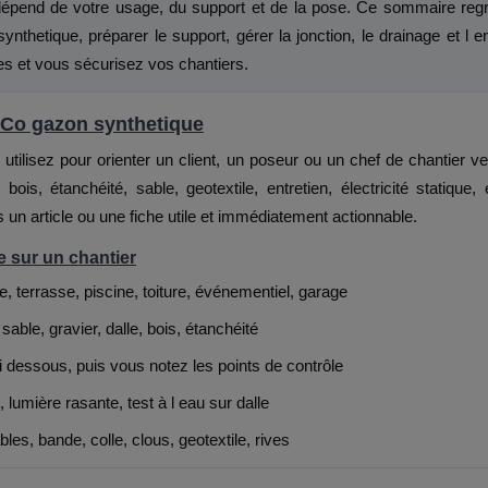
dépend de votre usage, du support et de la pose. Ce sommaire regro
synthetique, préparer le support, gérer la jonction, le drainage et l
es et vous sécurisez vos chantiers.
’Co gazon synthetique
utilisez pour orienter un client, un poseur ou un chef de chantier ve
 bois, étanchéité, sable, geotextile, entretien, électricité statiqu
 un article ou une fiche utile et immédiatement actionnable.
 sur un chantier
, terrasse, piscine, toiture, événementiel, garage
 sable, gravier, dalle, bois, étanchéité
i dessous, puis vous notez les points de contrôle
, lumière rasante, test à l eau sur dalle
es, bande, colle, clous, geotextile, rives