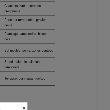
Chantiers livrés, entretien
programmé
Pose sur terre, sable, gravier,
pente
Platelage, lambourdes, balcon
bois
Sol meuble, pente, zones ventées
Stand, salon, installation
temporaire
Terrasse, coin repas, rooftop
×