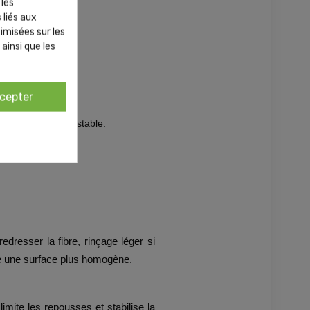
 les
 liés aux
timisées sur les
ainsi que les
ciel.
cepter
une surface plus stable.
edresser la fibre, rinçage léger si
rde une surface plus homogène.
limite les repousses et stabilise la