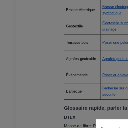
Brosse électriq
Brosse électrique
synthetique
Geotextile supp
Geotextile
drainage
Terrasse bois
Poser une pelou
Agrafes geotextile
Agrafes geotexti
Événementiel
Poser et enlev
Barbecue sur g
Barbecue
sécurité
Glossaire rapide, parler 
DTEX
Masse de fibre. Plus le DTEX est co