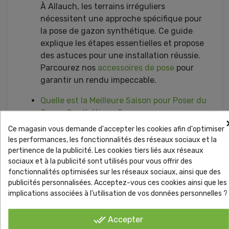
À Allauch, les terrains irréguliers
nécessitent une approche spécifique pour
la pose de gazon synthétique. Ce guide
explique les étapes essentielles et propose
des astuces pour une installation réussie.
Parcourez nos
accessoires de pose
pour
garantir un rendu impeccable.
Quelle est la Meilleure Saison pour Poser du
Gazon Synthétique ?
La pose de gazon synthétique peut être
Ce magasin vous demande d'accepter les cookies afin d'optimiser
réalisée toute l'année, mais certaines
les performances, les fonctionnalités des réseaux sociaux et la
saisons offrent de meilleurs résultats. Ce
pertinence de la publicité. Les cookies tiers liés aux réseaux
sociaux et à la publicité sont utilisés pour vous offrir des
guide explore les avantages et
fonctionnalités optimisées sur les réseaux sociaux, ainsi que des
inconvénients de chaque période.
publicités personnalisées. Acceptez-vous ces cookies ainsi que les
Consultez notre gamme de
gazons
implications associées à l'utilisation de vos données personnelles ?
synthétiques
adaptés à toutes les
conditions.
done_all
Accepter