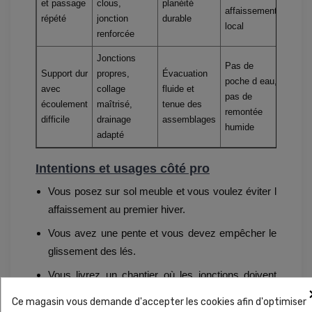
et passage
clous,
planéité
affaissement
répété
jonction
durable
local
renforcée
Jonctions
Pas de
Support dur
propres,
Évacuation
poche d eau,
avec
collage
fluide et
pas de
écoulement
maîtrisé,
tenue des
remontée
difficile
drainage
assemblages
humide
adapté
Intentions et usages côté pro
Vous posez sur sol meuble et vous voulez éviter l
affaissement au premier hiver.
Vous avez une pente et vous devez empêcher le
glissement des lés.
Vous livrez un chantier où les jonctions doivent
disparaître en lumière rasante.
Ce magasin vous demande d'accepter les cookies afin d'optimiser