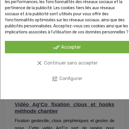
les performances, les fonctionnalités des réseaux sociaux et la
Vous travaillez en zone ventée et vous sécurisez
pertinence de la publicité. Les cookies tiers liés aux réseaux
le bord du gazon synthetique.
sociaux et à la publicité sont utilisés pour vous offrir des
Vous standardisez un kit pose pour gagner en
fonctionnalités optimisées sur les réseaux sociaux, ainsi que des
publicités personnalisées. Acceptez-vous ces cookies ainsi que les
cadence et limiter les reprises.
implications associées à l'utilisation de vos données personnelles ?
Vous devez gérer drainage et ruissellement sans
déformer la base.
done_all
Accepter
Exemple terrain. Un talus avec une zone de passage
clear
en haut et un point bas exposé au ruissellement.
Continuer sans accepter
Vous sécurisez d abord la base, vous tendez le
geotextile, vous resserrez les fixations en pente, puis
tune
Configurer
vous verrouillez la périphérie au clou. Le contrôle
final se fait sur la planéité et la tenue des jonctions.
Vidéo Ag’Co fixation clous et hooks
méthode chantier
Fixation geotextile, clous périphériques et gestes de
pose. Cette vidéo Ag’Co sert de repère pour