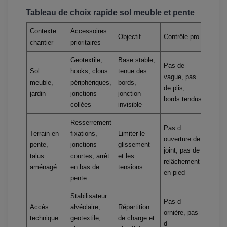
Tableau de choix rapide sol meuble et pente
Contexte
Accessoires
Objectif
Contrôle pro
chantier
prioritaires
Geotextile,
Base stable,
Pas de
Sol
hooks, clous
tenue des
vague, pas
meuble,
périphériques,
bords,
de plis,
jardin
jonctions
jonction
bords tendus
collées
invisible
Resserrement
Pas d
Terrain en
fixations,
Limiter le
ouverture de
pente,
jonctions
glissement
joint, pas de
talus
courtes, arrêt
et les
relâchement
aménagé
en bas de
tensions
en pied
pente
Stabilisateur
Pas d
Accès
alvéolaire,
Répartition
ornière, pas
technique
geotextile,
de charge et
d