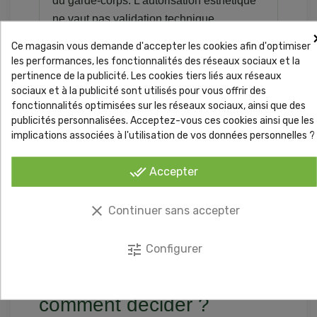
du garde-corps. L'autorisation esthétique
ne vaut pas validation technique.
Ce magasin vous demande d'accepter les cookies afin d'optimiser
les performances, les fonctionnalités des réseaux sociaux et la
pertinence de la publicité. Les cookies tiers liés aux réseaux
sociaux et à la publicité sont utilisés pour vous offrir des
fonctionnalités optimisées sur les réseaux sociaux, ainsi que des
publicités personnalisées. Acceptez-vous ces cookies ainsi que les
implications associées à l'utilisation de vos données personnelles ?
done_all
Accepter
La vidéo présente une méthode. Les fixations
clear
Continuer sans accepter
doivent toujours être choisies selon le matériau, l'état
du support et l'exposition du chantier.
tune
Configurer
Dense ou plus ajouré :
comment décider ?