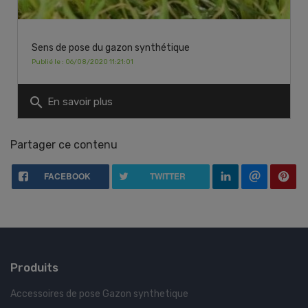
Sens de pose du gazon synthétique
Publié le : 06/08/2020 11:21:01
search
En savoir plus
Partager ce contenu
FACEBOOK
TWITTER
Produits
Accessoires de pose Gazon synthetique