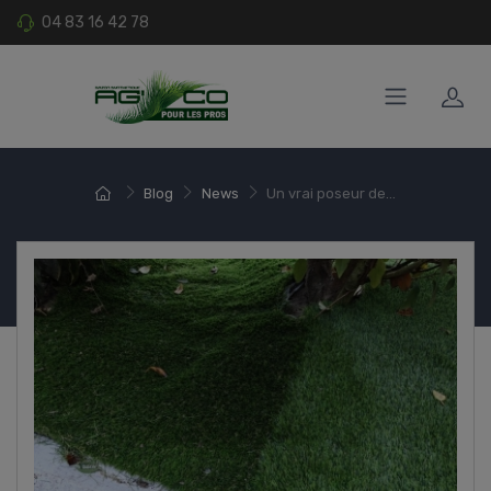
04 83 16 42 78
Blog
News
Un vrai poseur de...