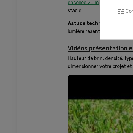
encollée 20 m
pour les raccor
stable.
tune
Con
Astuce technique
: pré-bro
lumière rasante avant les fix
Vidéos présentation et
Hauteur de brin, densité, type
dimensionner votre projet et 