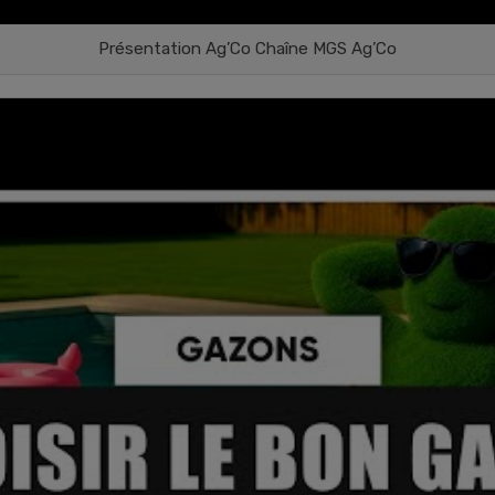
Présentation Ag’Co Chaîne MGS Ag’Co