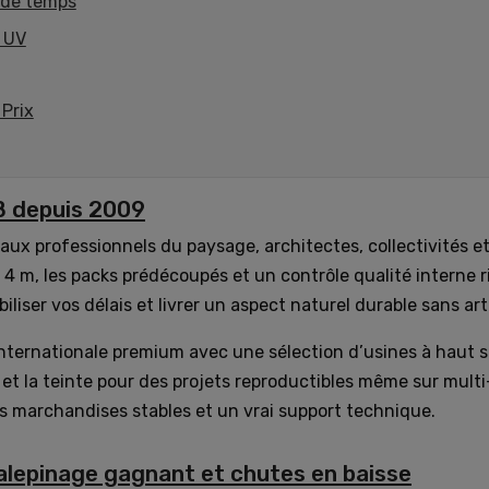
 de temps
e UV
 Prix
B depuis 2009
aux professionnels du paysage, architectes, collectivités et
 4 m, les packs prédécoupés et un contrôle qualité interne 
abiliser vos délais et livrer un aspect naturel durable sans arti
internationale premium avec une sélection d’usines à haut s
é et la teinte pour des projets reproductibles même sur multi
s marchandises stables et un vrai support technique.
lepinage gagnant et chutes en baisse