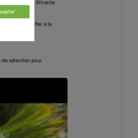
²
pour une base filtrante
cepter
 fibre puis vérifier à la
s nettes.
es de sélection pour