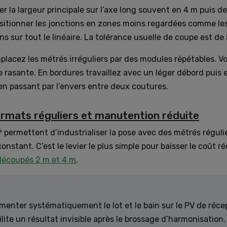
ler la largeur principale sur l’axe long souvent en 4 m puis 
ositionner les jonctions en zones moins regardées comme les
ns sur tout le linéaire. La tolérance usuelle de coupe est de 
mplacez les métrés irréguliers par des modules répétables.
ère rasante. En bordures travaillez avec un léger débord pui
n passant par l’envers entre deux coutures.
rmats réguliers et manutention réduite
 permettent d’industrialiser la pose avec des métrés réguli
constant. C’est le levier le plus simple pour baisser le coût 
découpés 2 m et 4 m
.
menter systématiquement le lot et le bain sur le PV de récep
ilite un résultat invisible après le brossage d’harmonisation.