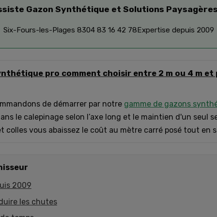
ssiste Gazon Synthétique et Solutions Paysagères
Six-Fours-les-Plages 83
04 83 16 42 78
Expertise depuis 2009
nthétique pro comment choisir entre 2 m ou 4 m et 
ommandons de démarrer par notre
gamme de gazons synthét
 dans le calepinage selon l’axe long et le maintien d'un seul s
 colles vous abaissez le coût au mètre carré posé tout en sé
nisseur
uis 2009
duire les chutes