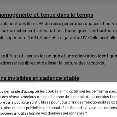
 homogénéité et tenue dans le temps
ombinent des fibres PE dernière génération douces et nerv
r aux arrachements et variations thermiques. Les hauteurs 
e supérieure à 60 L/min/m². La garantie UV réelle peut aller
e il faut utiliser un lot unique et une orientation identique
dresser les fibres et de lisser la lecture des raccords.
ons invisibles et cadence stable
kit standardisé avec les mêmes bandes et colles et outils sur 
s demande d'accepter les cookies afin d'optimiser les performances,
ccélère l’équipe en limitant le SAV. La base minimale compr
 des réseaux sociaux et la pertinence de la publicité. Les cookies tiers
ée dans la plage 10 à 25 °C avec une pression linéaire réguli
 et à la publicité sont utilisés pour vous offrir des fonctionnalités op
x, ainsi que des publicités personnalisées. Acceptez-vous ces cookies 
ables dans la rubrique
accessoires de pose professionnels
n
sociées à l'utilisation de vos données personnelles ?