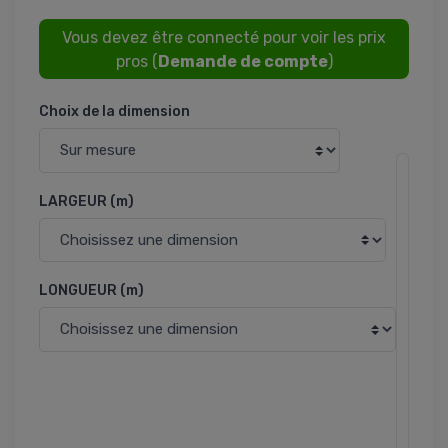
Vous devez être connecté pour voir les prix
pros (
Demande de compte
)
Choix de la dimension
I
LARGEUR (m)
n
f
o
r
LONGUEUR (m)
m
a
t
i
o
n
s
p
r