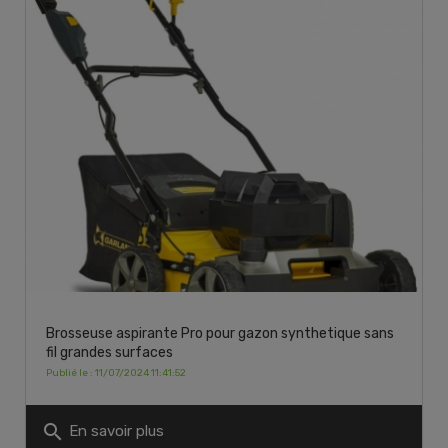
Brosseuse aspirante Pro pour gazon synthetique sans
fil grandes surfaces
Publié le : 11/07/2024 11:41:52
search
En savoir plus