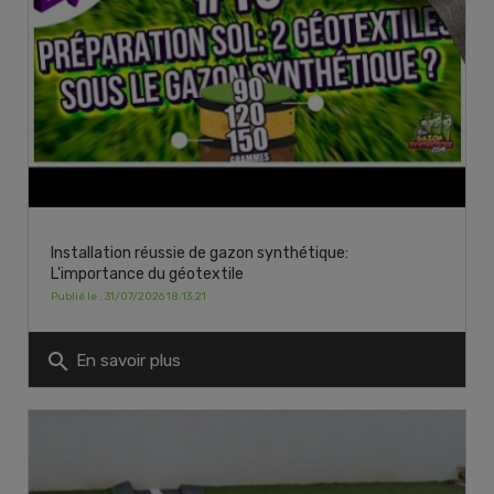
Installation réussie de gazon synthétique:
L'importance du géotextile
Publié le : 31/07/2026 18:13:21
search
En savoir plus