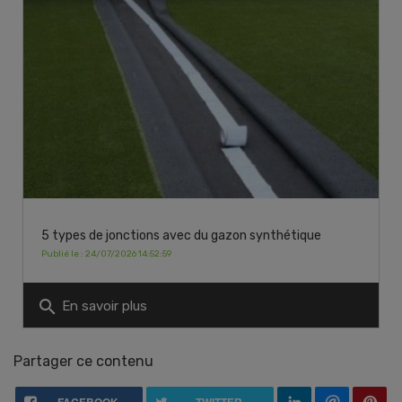
5 types de jonctions avec du gazon synthétique
Publié le : 24/07/2026 14:52:59
search
En savoir plus
Partager ce contenu
FACEBOOK
TWITTER