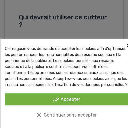
Qui devrait utiliser ce cutteur
?
Il est idéal pour les professionnels, mais
Ce magasin vous demande d'accepter les cookies afin d'optimiser
aussi accessible aux particuliers
les performances, les fonctionnalités des réseaux sociaux et la
pertinence de la publicité. Les cookies tiers liés aux réseaux
exigeants.
sociaux et à la publicité sont utilisés pour vous offrir des
fonctionnalités optimisées sur les réseaux sociaux, ainsi que des
publicités personnalisées. Acceptez-vous ces cookies ainsi que les
Est-il facile à utiliser ?
implications associées à l'utilisation de vos données personnelles ?
done_all
Accepter
Absolument ! Son design ergonomique le
rend simple à manipuler, même pour un
clear
Continuer sans accepter
débutant.