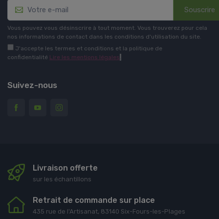
Souscrire
Vous pouvez vous désinscrire à tout moment. Vous trouverez pour cela
nos informations de contact dans les conditions d'utilisation du site.
J'accepte les termes et conditions et la politique de
confidentialité
Lire les mentions légales
.
Suivez-nous
Livraison offerte
sur les échantillons
Retrait de commande sur place
435 rue de l'Artisanat, 83140 Six-Fours-les-Plages