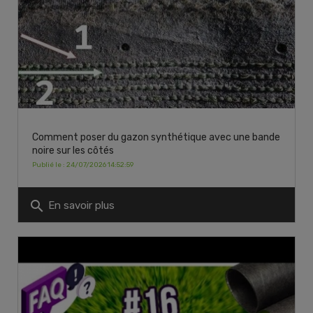
Comment poser du gazon synthétique avec une bande
noire sur les côtés
Publié le : 24/07/2026 14:52:59
search
En savoir plus