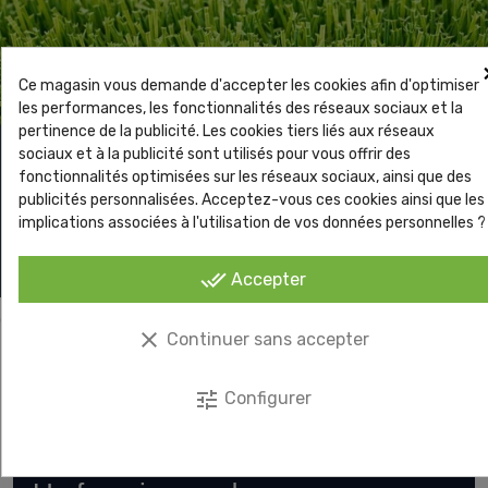
Ce magasin vous demande d'accepter les cookies afin d'optimiser
les performances, les fonctionnalités des réseaux sociaux et la
pertinence de la publicité. Les cookies tiers liés aux réseaux
sociaux et à la publicité sont utilisés pour vous offrir des
fonctionnalités optimisées sur les réseaux sociaux, ainsi que des
publicités personnalisées. Acceptez-vous ces cookies ainsi que les
implications associées à l'utilisation de vos données personnelles ?
done_all
Accepter
Gazon synthétique
clear
Continuer sans accepter
Lot professionnel Puma 40 mm – 500 m²
tune
Configurer
GROSSISTE GAZON SYNTHÉTIQUE PROFESSIONNEL