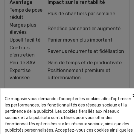
Avantage
Impact sur la rentabilité
Temps de pose
Plus de chantiers par semaine
réduit
Marges plus
Bénéfice par chantier augmenté
élevées
Upsell facilité
Panier moyen plus important
Contrats
Revenus récurrents et fidélisation
d’entretien
Peu de SAV
Gain de temps et de productivité
Expertise
Positionnement premium et
valorisée
différenciation
Le gazon synthétique est un
Ce magasin vous demande d'accepter les cookies afin d'optimiser
véritable levier de croissance
les performances, les fonctionnalités des réseaux sociaux et la
pour les entreprises du paysage
pertinence de la publicité. Les cookies tiers liés aux réseaux
sociaux et à la publicité sont utilisés pour vous offrir des
fonctionnalités optimisées sur les réseaux sociaux, ainsi que des
Le gazon synthétique n’est plus un simple
publicités personnalisées. Acceptez-vous ces cookies ainsi que les