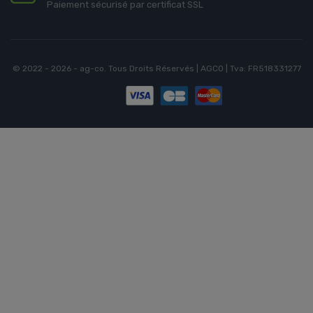
Paiement sécurisé par certificat SSL
© 2022 - 2026 - ag-co. Tous Droits Réservés | AGCO | Tva: FR518331277