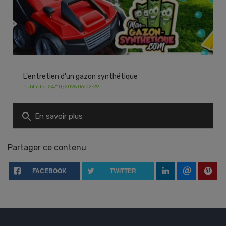
L'entretien d'un gazon synthétique
Publié le : 24/10/2025 06:02:29
search
En savoir plus
Partager ce contenu
FACEBOOK
TWITTER