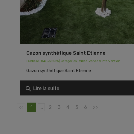
Gazon synthétique Saint Etienne
Publié le : 04/03/2026 | Catégories :
Villes
,
Zones d'intervention
Gazon synthétique Saint Etienne
search
Lire la suite
<<
1
...
2
3
4
5
6
>>