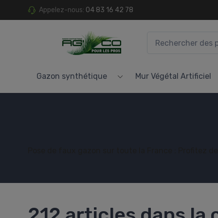
Appelez-nous:
04 83 16 42 78
Gazon synthétique
Mur Végétal Artificiel
Pose de faux gazon sur toute la France : Profitez de
212 articles dans la