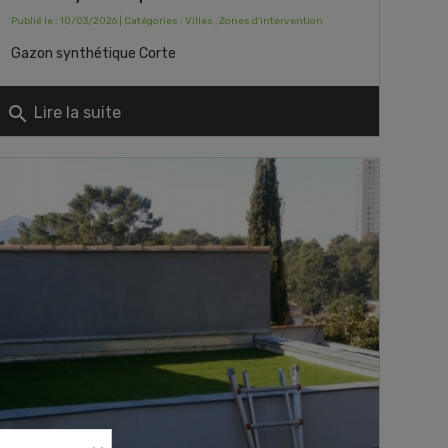
Publié le : 10/03/2026 | Catégories :
Villes
,
Zones d'intervention
Gazon synthétique Corte
search
Lire la suite