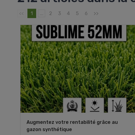
<<
1
...
2
3
4
5
6
>>
Augmentez votre rentabilité grâce au
gazon synthétique