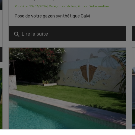
Publié le : 10/03/2026 | Catégories :
Actus
,
Zones d'intervention
Pose de votre gazon synthétique Calvi
search
Lire la suite