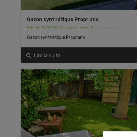
Gazon synthétique Propriano
Publié le : 10/03/2026 | Catégories :
Actus
,
Zones d'intervention
Gazon synthétique Propriano
search
Lire la suite