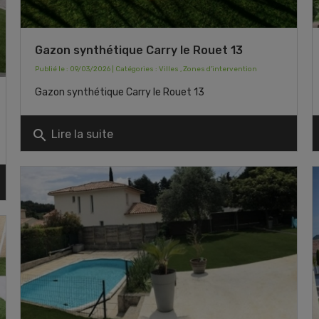
Gazon synthétique Carry le Rouet 13
Publié le : 09/03/2026 | Catégories :
Villes
,
Zones d'intervention
Gazon synthétique Carry le Rouet 13
search
Lire la suite