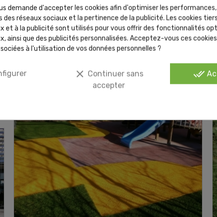
s demande d'accepter les cookies afin d'optimiser les performances,
Gazon synthétique Valence
 des réseaux sociaux et la pertinence de la publicité. Les cookies tiers
 et à la publicité sont utilisés pour vous offrir des fonctionnalités op
Publié le : 09/03/2026 | Catégories :
Actus
,
Zones d'intervention
x, ainsi que des publicités personnalisées. Acceptez-vous ces cookies 
Gazon synthétique Valence
sociées à l'utilisation de vos données personnelles ?
search
clear
done_all
Lire la suite
figurer
Continuer sans
Ac
accepter