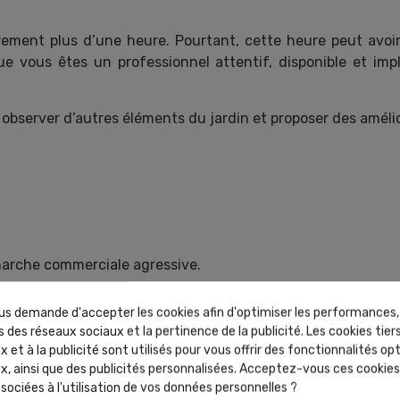
ement plus d’une heure. Pourtant, cette heure peut avoir 
e vous êtes un professionnel attentif, disponible et impl
bserver d’autres éléments du jardin et proposer des amélio
arche commerciale agressive.
 et il apprécie votre expertise.
s demande d'accepter les cookies afin d'optimiser les performances,
 des réseaux sociaux et la pertinence de la publicité. Les cookies tiers
nt de nouveaux chantiers.
 et à la publicité sont utilisés pour vous offrir des fonctionnalités op
ent que d'aller en chercher de nouveaux
x, ainsi que des publicités personnalisées. Acceptez-vous ces cookies 
sociées à l'utilisation de vos données personnelles ?