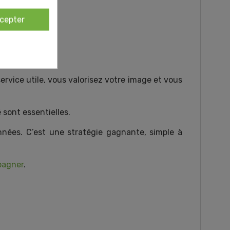
cepter
service utile, vous valorisez votre image et vous
 sont essentielles.
nnées. C’est une stratégie gagnante, simple à
pagner
.