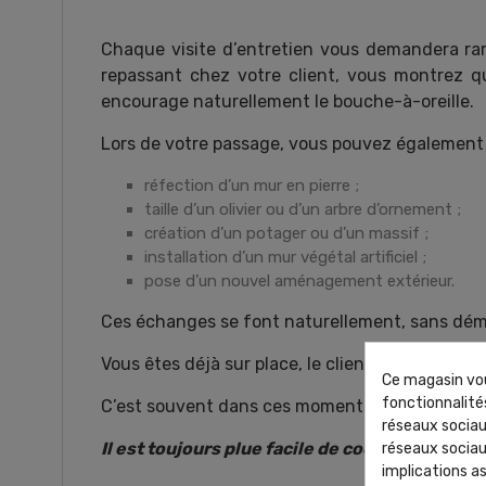
Chaque visite d’entretien vous demandera rar
repassant chez votre client, vous montrez qu
encourage naturellement le bouche-à-oreille.
Lors de votre passage, vous pouvez également o
réfection d’un mur en pierre ;
taille d’un olivier ou d’un arbre d’ornement ;
création d’un potager ou d’un massif ;
installation d’un mur végétal artificiel ;
pose d’un nouvel aménagement extérieur.
Ces échanges se font naturellement, sans dém
Vous êtes déjà sur place, le client vous connaît,
Ce magasin vou
fonctionnalités
C’est souvent dans ces moments-là que naisse
réseaux sociaux
Il est toujours plue facile de cocerver un cli
réseaux sociau
implications as