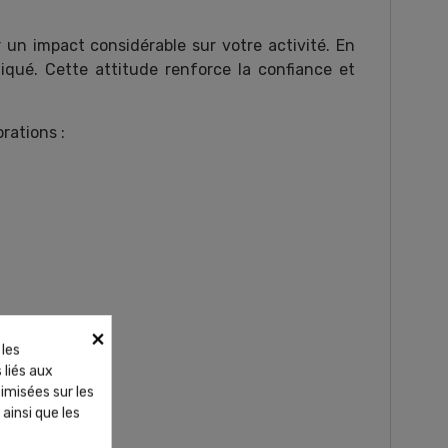
un impact considérable sur votre activité. En
iqué. Cette attitude renforce la confiance et
rations :
×
 les
 liés aux
timisées sur les
ainsi que les