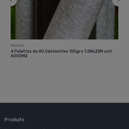
PROMOS
Acces
4 Palettes de 40 Géotextiles 150grs 1.5Mx25M soit
Pack 
6000M2
Produits