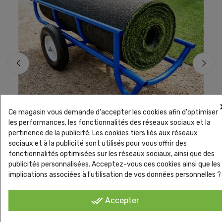
Ce magasin vous demande d'accepter les cookies afin d'optimiser
les performances, les fonctionnalités des réseaux sociaux et la
pertinence de la publicité. Les cookies tiers liés aux réseaux
Accessoires de pose Gazon synthetique
Gazon
sociaux et à la publicité sont utilisés pour vous offrir des
GRS
Chariot de transport pour rouleau de gazon
Pack 
fonctionnalités optimisées sur les réseaux sociaux, ainsi que des
synthétique – 500 kg
prof
publicités personnalisées. Acceptez-vous ces cookies ainsi que les
implications associées à l'utilisation de vos données personnelles ?
done_all
Accepter
En vente