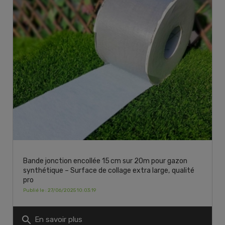
Bande jonction encollée 15 cm sur 20m pour gazon
synthétique – Surface de collage extra large, qualité
pro
Publié le : 27/06/2025 10:03:19
search
En savoir plus