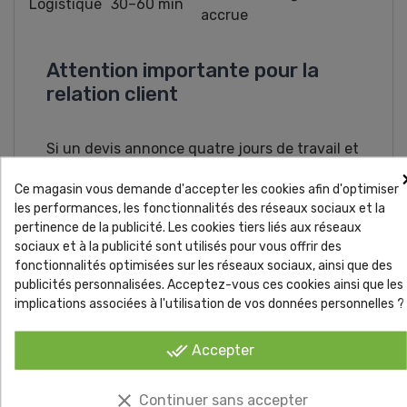
Logistique
30–60 min
accrue
Attention importante pour la
relation client
Si un devis annonce quatre jours de travail et
que l’équipe termine en deux jours grâce à
Ce magasin vous demande d'accepter les cookies afin d'optimiser
une méthode optimisée, le client peut avoir
les performances, les fonctionnalités des réseaux sociaux et la
l’impression que le chantier a été surfacturé.
pertinence de la publicité. Les cookies tiers liés aux réseaux
Il est essentiel d’expliquer en amont que la
sociaux et à la publicité sont utilisés pour vous offrir des
durée indiquée sur un devis inclut les marges
fonctionnalités optimisées sur les réseaux sociaux, ainsi que des
de sécurité, les imprévus potentiels et les
publicités personnalisées. Acceptez-vous ces cookies ainsi que les
standards professionnels, et que l’efficacité
implications associées à l'utilisation de vos données personnelles ?
de l’équipe ne modifie pas la valeur du travail
réalisé.
done_all
Accepter
clear
Continuer sans accepter